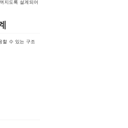
느껴지도록 설계되어
설계
응할 수 있는 구조