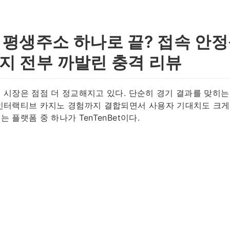
벳 평생주소 하나로 끝? 접속 안
지 전부 까발린 충격 리뷰
 시장은 점점 더 정교해지고 있다. 단순히 경기 결과를 맞히는
인터랙티브 카지노 경험까지 결합되면서 사용자 기대치도 크게 
 플랫폼 중 하나가 TenTenBet이다.