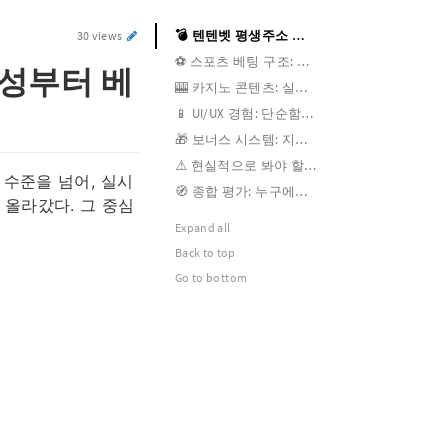
💣 텐텐벳 평생주소 하나로 끝? 접속 안정성부터 베팅 구조까지 전부 까발린 충격 리뷰
30 views
⚽ 스포츠 베팅 구조: 빠르게 움직이는 배당의 세계
정성부터 베
🎰 카지노 콘텐츠: 실제 공간처럼 설계된 몰입 구조
📱 UI/UX 경험: 단순함 속에 숨은 속도 설계
🎁 보너스 시스템: 지속형 인센티브 구조
⚠️ 현실적으로 봐야 할 부분
 수준을 넘어, 실시
🧭 종합 평가: 누구에게 맞는 플랫폼인가
올라갔다. 그 중심
Expand all
Back to top
Go to bottom